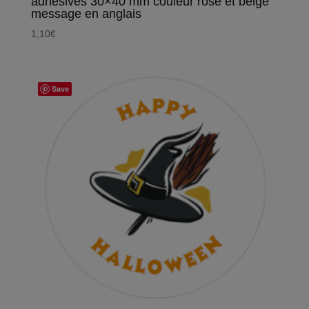
adhésives 30×40 mm couleur rose et beige
message en anglais
1,10
€
Save