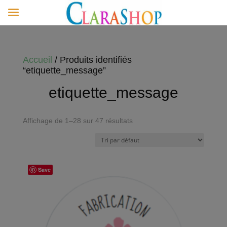
Accueil
/ Produits identifiés
“etiquette_message”
etiquette_message
Affichage de 1–28 sur 47 résultats
Save