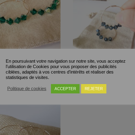
les Gold Filled Or 14 K
Créoles Gold Filled Or 14
En poursuivant votre navigation sur notre site, vous acceptez
oupies en cristal de
et toupies en cristal de
l’utilisation de Cookies pour vous proposer des publicités
ité couleur Emerald
qualité couleur Indicolite
ciblées, adaptés à vos centres d’intérêts et réaliser des
ra Boreale
statistiques de visites.
19,50
€
0
€
Politique de cookies
ACCEPTER
REJETER