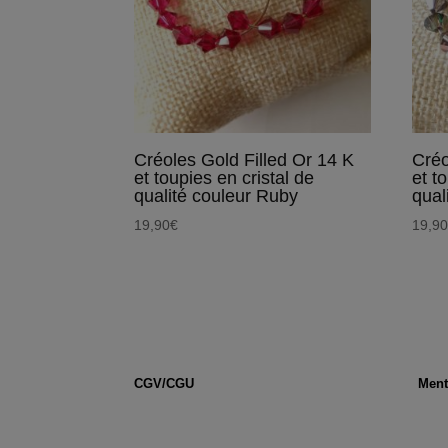
Créoles Gold Filled Or 14 K
Créo
et toupies en cristal de
et t
qualité couleur Ruby
qual
19,90
€
19,9
CGV/CGU
Ment