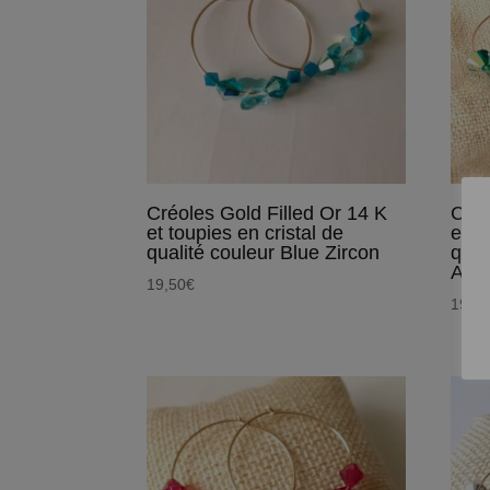
Créoles Gold Filled Or 14 K
Créo
et toupies en cristal de
et t
qualité couleur Blue Zircon
qual
Auro
19,50
€
19,9