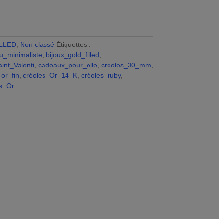
A
ILLED
e
,
Non classé
Étiquettes :
ou_minimaliste
,
bijoux_gold_filled
,
int_Valenti
n
,
cadeaux_pour_elle
,
créoles_30_mm
,
or_fin
a
,
créoles_Or_14_K
,
créoles_ruby
,
es_Or
v
e