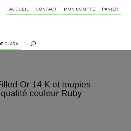
ACCUEIL
CONTACT
MON COMPTE
PANIER
DE CLARA
illed Or 14 K et toupies
e qualité couleur Ruby