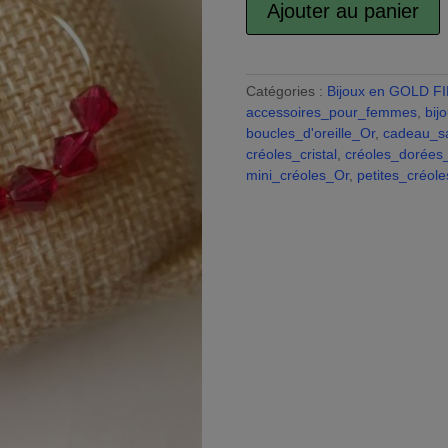
Ajouter au panier
de
Créoles
l
Gold
t
Filled
Catégories :
Bijoux en GOLD F
Or
accessoires_pour_femmes
,
bij
r
14
boucles_d'oreille_Or
,
cadeau_sa
K
créoles_cristal
,
créoles_dorées_
et
mini_créoles_Or
,
petites_créol
t
toupies
i
en
cristal
de
:
qualité
couleur
Ruby