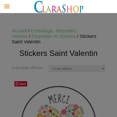
Accueil
/
Emballage, étiquettes,
stickers
/
Etiquettes et Stickers
/ Stickers
Saint Valentin
Stickers Saint Valentin
3 résultats affichés
Save