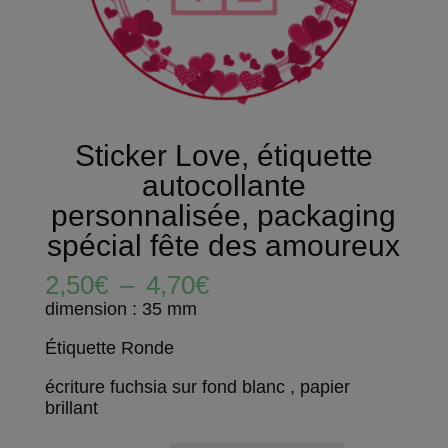
Sticker Love, étiquette
autocollante
personnalisée, packaging
spécial fête des amoureux
Plage
2,50
€
–
4,70
€
de
dimension : 35 mm
prix :
2,50€
Étiquette Ronde
à
4,70€
écriture fuchsia sur fond blanc , papier
brillant