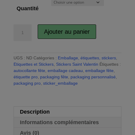
Quantité
quantité
Ajouter au panier
de
A
Sticker
l
Love,
t
étiquette
e
UGS :
ND
Catégories :
Emballage, étiquettes, stickers
,
autocollante
r
Etiquettes et Stickers
,
Stickers Saint Valentin
Étiquettes :
personnalisée,
n
autocollante fête
,
emballage cadeau
,
emballage fête
,
packaging
a
étiquette pro
,
packaging fête
,
packaging personnalisé
,
spécial
t
packaging pro
,
sticker_emballage
fête
i
des
v
amoureux
e
:
Description
Informations complémentaires
Avis (0)