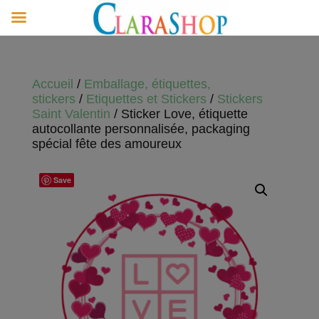
Accueil
/
Emballage, étiquettes,
stickers
/
Etiquettes et Stickers
/
Stickers
Saint Valentin
/ Sticker Love, étiquette
autocollante personnalisée, packaging
spécial fête des amoureux
Save