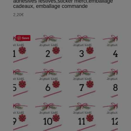
adhésives festives,sticker merci,emballage
cadeaux, emballage commande
2,20
€
Save