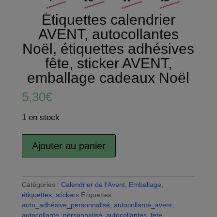
Étiquettes calendrier
AVENT, autocollantes
Noël, étiquettes adhésives
fête, sticker AVENT,
emballage cadeaux Noël
5,30
€
1 en stock
quantité
Ajouter au panier
de
A
Étiquettes
l
calendrier
t
AVENT,
Catégories :
Calendrier de l'Avent
e
,
Emballage,
autocollantes
étiquettes, stickers
Étiquettes :
r
Noël,
auto_adhésive_personnalisé
,
autocollante_avent
n
,
étiquettes
autocollante_personnalisé
,
autocollantes_fete
a
,