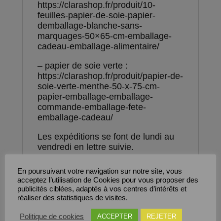
https://clarashop.fr/produit/10-
feuilles-papier-de-soie-papier-
demballage-blanche-sans-
marquages-50×65-cm-emballage-
cadeau-emballage-alimentaire/
– papier de soie verte :
https://clarashop.fr/produit/papier-de-
soie-verte-menthe-50-x-75-cm-
papier-emballage-emballage-
commande-emballage-fete-
emballage-cadeau/
Les expéditions se font de lundi au
vendredi en lettre suivie.
Nous restons à votre disposition
En poursuivant votre navigation sur notre site, vous
pour toute autre question ou
acceptez l’utilisation de Cookies pour vous proposer des
demande.
publicités ciblées, adaptés à vos centres d’intérêts et
réaliser des statistiques de visites.
Politique de cookies
ACCEPTER
REJETER