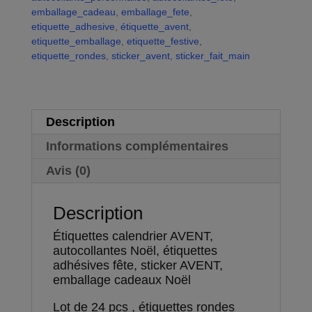
adhésives
emballage_cadeau
,
emballage_fete
t
,
fête,
etiquette_adhesive
,
étiquette_avent
i
,
sticker
etiquette_emballage
,
etiquette_festive
v
,
AVENT,
etiquette_rondes
,
sticker_avent
e
,
sticker_fait_main
emballage
:
cadeaux
Noël
Description
Informations complémentaires
Avis (0)
Description
Étiquettes calendrier AVENT,
autocollantes Noël, étiquettes
adhésives fête, sticker AVENT,
emballage cadeaux Noël
Lot de 24 pcs , étiquettes rondes