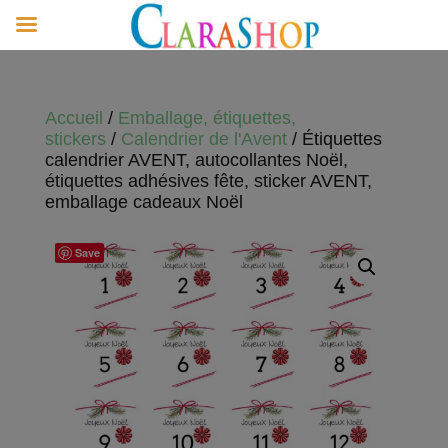
Accueil
/
Emballage, étiquettes,
stickers
/
Calendrier de l'Avent
/ Étiquettes
calendrier AVENT, autocollantes Noël,
étiquettes adhésives fête, sticker AVENT,
emballage cadeaux Noël
Save