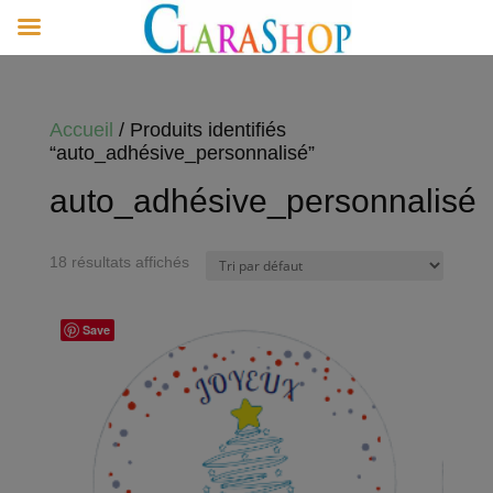
Accueil
/ Produits identifiés
“auto_adhésive_personnalisé”
auto_adhésive_personnalisé
18 résultats affichés
Save