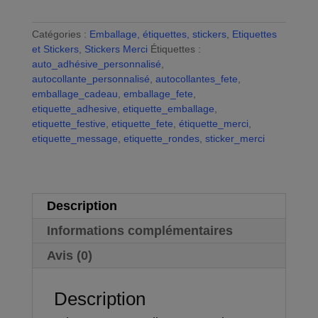
l
autocollantes
t
Merci,
e
Catégories :
Emballage, étiquettes, stickers
,
Etiquettes
étiquettes
r
et Stickers
,
Stickers Merci
Étiquettes :
adhésives
n
auto_adhésive_personnalisé
,
festives,
a
autocollante_personnalisé
,
autocollantes_fete
,
emballage
t
emballage_cadeau
,
emballage_fete
,
cadeaux,
i
etiquette_adhesive
,
etiquette_emballage
,
sticker
v
etiquette_festive
,
etiquette_fete
,
étiquette_merci
,
emballage
e
etiquette_message
,
etiquette_rondes
,
sticker_merci
commande
:
Description
Informations complémentaires
Avis (0)
Description