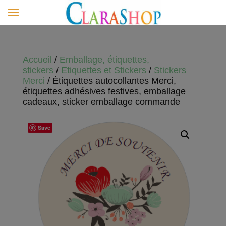
Accueil
/
Emballage, étiquettes,
stickers
/
Etiquettes et Stickers
/
Stickers
Merci
/ Étiquettes autocollantes Merci,
étiquettes adhésives festives, emballage
cadeaux, sticker emballage commande
Save