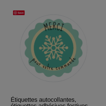
prix :
2,50€
Save
à
4,70€
Étiquettes autocollantes,
étiquettes adhésives festives,