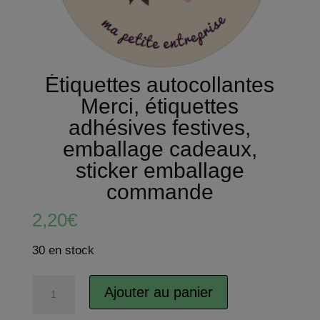
Étiquettes autocollantes
Merci, étiquettes
adhésives festives,
emballage cadeaux,
sticker emballage
commande
2,20
€
30 en stock
quantité
Ajouter au panier
de
A
Étiquettes