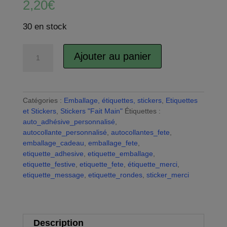
2,20
€
30 en stock
quantité
Ajouter au panier
de
A
Étiquettes
l
autocollantes,
t
étiquettes
e
Catégories :
Emballage, étiquettes, stickers
,
Etiquettes
adhésives
r
et Stickers
,
Stickers "Fait Main"
Étiquettes :
festives,
n
auto_adhésive_personnalisé
,
emballage
a
autocollante_personnalisé
,
autocollantes_fete
,
cadeaux,
t
emballage_cadeau
,
emballage_fete
,
sticker
i
etiquette_adhesive
,
etiquette_emballage
,
emballage
v
etiquette_festive
,
etiquette_fete
,
étiquette_merci
,
commande
e
etiquette_message
,
etiquette_rondes
,
sticker_merci
:
Description