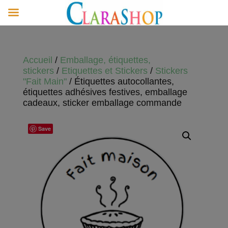
Accueil
/
Emballage, étiquettes,
stickers
/
Etiquettes et Stickers
/
Stickers
"Fait Main"
/ Étiquettes autocollantes,
étiquettes adhésives festives, emballage
cadeaux, sticker emballage commande
Save