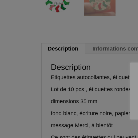
Description
Informations co
Description
Etiquettes autocollantes, étiquet
Lot de 10 pcs , étiquettes rondes a
dimensions 35 mm
fond blanc, écriture noire, papier bri
message Merci, à bientôt
Ce sont des étiquettes qui peuvent 