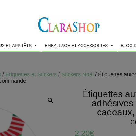
UX ET APPRÊTS
EMBALLAGE ET ACCESSOIRES
BLOG 
s
/
Etiquettes et Stickers
/
Stickers Noël
/ Étiquettes auto
e commande
Étiquettes au
adhésives 
cadeaux, 
c
2,20
€