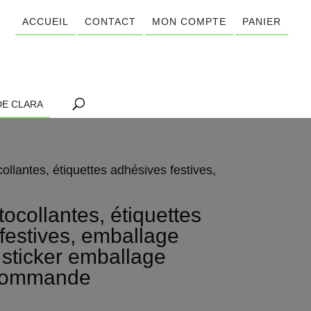
ACCUEIL
CONTACT
MON COMPTE
PANIER
DE CLARA
collantes, étiquettes adhésives festives,
tocollantes, étiquettes
festives, emballage
sticker emballage
ommande