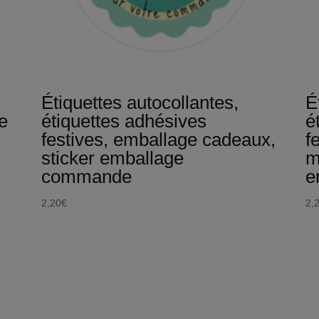
Étiquettes autocollantes,
É
te
étiquettes adhésives
é
festives, emballage cadeaux,
f
sticker emballage
m
commande
e
2,20
€
2,