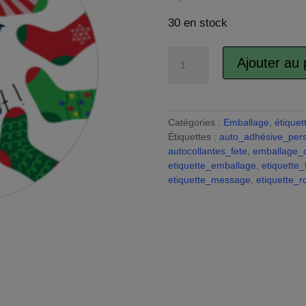
30 en stock
quantité
Ajouter au 
de
Étiquettes
autocollantes,
étiquettes
Catégories :
Emballage, étiquett
adhésives
Étiquettes :
auto_adhésive_pers
festives,
autocollantes_fete
,
emballage_
emballage
etiquette_emballage
,
etiquette_
cadeaux,
etiquette_message
,
etiquette_
sticker
emballage
commande