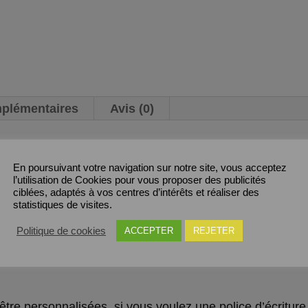
mplémentaires
Avis (0)
En poursuivant votre navigation sur notre site, vous acceptez
tes adhésives festives, emballage cadeaux, emballage c
l’utilisation de Cookies pour vous proposer des publicités
ciblées, adaptés à vos centres d’intérêts et réaliser des
utocollantes
statistiques de visites.
Politique de cookies
ACCEPTER
REJETER
llant
être personnalisées, si vous voulez une police d’écriture