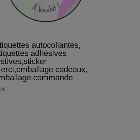
tiquettes autocollantes,
tiquettes adhésives
estives,sticker
erci,emballage cadeaux,
mballage commande
20
€