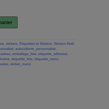
panier
A
l
t
e
es, stickers
,
Etiquettes et Stickers
,
Stickers Noël
r
onnalisé
,
autocollante_personnalisé
,
n
cadeau
,
emballage_fete
,
etiquette_adhesive
,
a
festive
,
etiquette_fete
,
étiquette_merci
,
t
rondes
,
sticker_merci
i
v
e
: