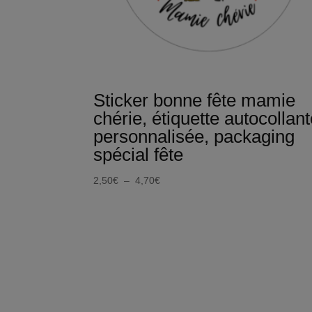
Sticker bonne fête mamie
chérie, étiquette autocollan
personnalisée, packaging
spécial fête
Plage
2,50
€
–
4,70
€
de
prix :
2,50€
à
4,70€