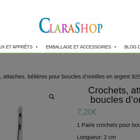
UX ET APPRÊTS
EMBALLAGE ET ACCESSOIRES
BLOG 
, attaches, bélières pour boucles d’oreilles en argent 92
Crochets, at
boucles d’o
7,20
€
1 Paire crochets pour bou
Longueur: 2 cm