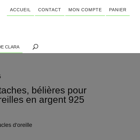
ACCUEIL
CONTACT
MON COMPTE
PANIER
DE CLARA
5
taches, bélières pour
reilles en argent 925
cles d’oreille