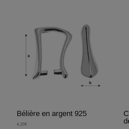
Bélière en argent 925
C
d
4,20
€