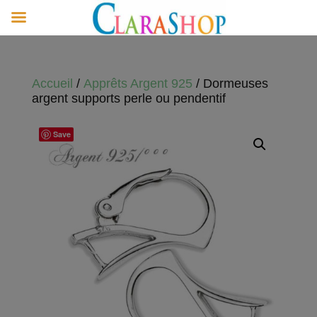
Accueil
/
Apprêts Argent 925
/ Dormeuses
argent supports perle ou pendentif
Save