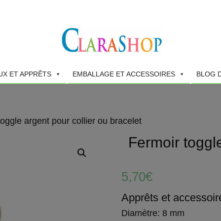
UX ET APPRÊTS
EMBALLAGE ET ACCESSOIRES
BLOG 
oggle argent pour collier ou bracelet
Fermoir toggle
5,70
€
Apprêts et accessoir
Diamètre: 8 mm