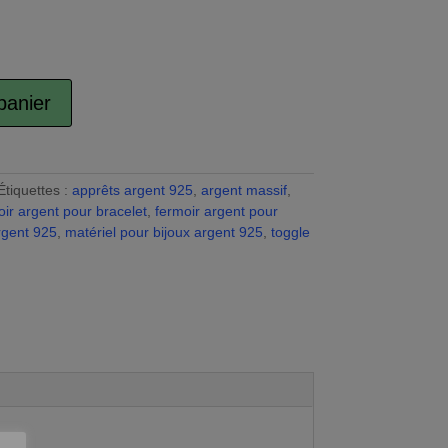
panier
A
l
t
e
Étiquettes :
apprêts argent 925
,
argent massif
,
r
oir argent pour bracelet
,
fermoir argent pour
n
rgent 925
,
matériel pour bijoux argent 925
,
toggle
a
t
i
v
e
: