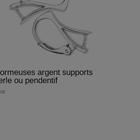
ormeuses argent supports
erle ou pendentif
50
€