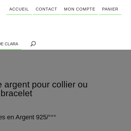
ACCUEIL
CONTACT
MON COMPTE
PANIER
DE CLARA
 argent pour collier ou
bracelet
es en Argent 925/°°°