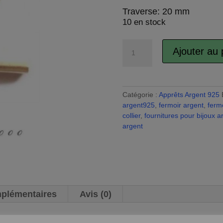
Traverse: 20 mm
10 en stock
quantité
Ajouter au 
de
Fermoir
toggle
argent
Catégorie :
Apprêts Argent 925
pour
argent925
,
fermoir argent
,
ferm
collier
collier
,
fournitures pour bijoux a
ou
argent
bracelet
mplémentaires
Avis (0)