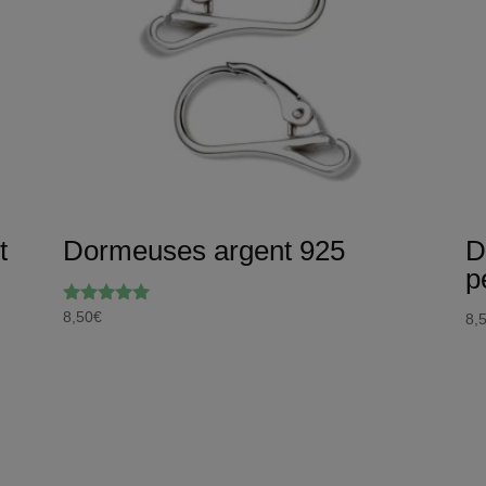
t
Dormeuses argent 925
D
p
8,50
€
Note
8,
5.00
sur 5