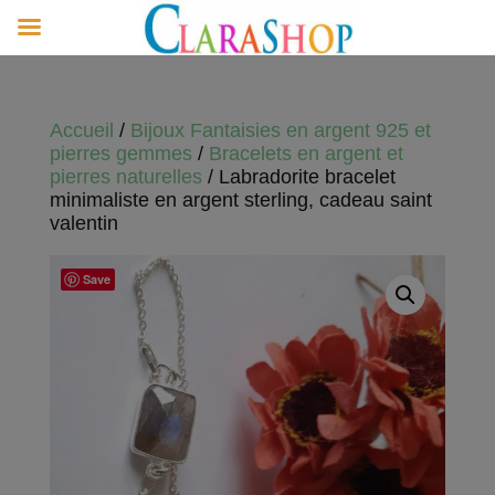
Accueil
/
Bijoux Fantaisies en argent 925 et
pierres gemmes
/
Bracelets en argent et
pierres naturelles
/ Labradorite bracelet
minimaliste en argent sterling, cadeau saint
valentin
Save