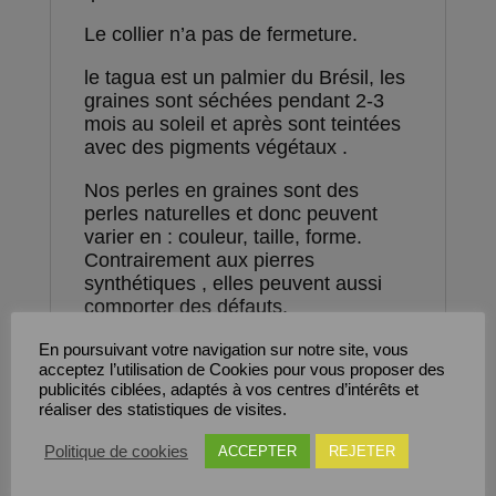
Le collier n’a pas de fermeture.
le tagua est un palmier du Brésil, les
graines sont séchées pendant 2-3
mois au soleil et après sont teintées
avec des pigments végétaux .
Nos perles en graines sont des
perles naturelles et donc peuvent
varier en : couleur, taille, forme.
Contrairement aux pierres
synthétiques , elles peuvent aussi
comporter des défauts.
Tous nos envois se font du lundi au
En poursuivant votre navigation sur notre site, vous
acceptez l’utilisation de Cookies pour vous proposer des
vendredi, dans un enveloppe à bulle,
publicités ciblées, adaptés à vos centres d’intérêts et
en mode suivi. Une option
réaliser des statistiques de visites.
“emballage cadeau” existante
Politique de cookies
ACCEPTER
REJETER
Nous restons à votre disposition
pour tout complément d’information.