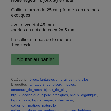
ivoire végétal, bijoux style tribal
Collier marron de 25 cm ( fermé ) en graines
exotiques :
-ivoire végétal 45 mm
-perles en noix de coco 2x 5 mm
Le collier n’a pas de fermeture.
1 en stock
quantité
Ajouter au panier
de
A
Ras
l
de
t
cou
Catégorie :
Bijoux fantaisies en graines naturelles
e
perle
Étiquettes :
amateurs_de_bijoux_hippies
r
,
naturelle,
amateurs_de_rasta
,
bijoux_de_plage
n
,
noix
bijoux_écologique
,
bijoux_ethniques
a
,
bijoux_organique
,
de
bijoux_rasta
,
bijoux_vegan
,
collier_açaï
t
,
coco
collier_en_matière_naturelle
,
i
et
collier_ethnique_en_graines
,
ras_du_cou_bohème
v
,