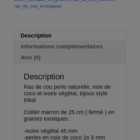
ivoire
ras_du_cou_écologique
e
végétal,
:
bijoux
style
tribal
Description
Informations complémentaires
Avis (0)
Description
Ras de cou perle naturelle, noix de
coco et ivoire végétal, bijoux style
tribal
Collier marron de 25 cm ( fermé ) en
graines exotiques :
-ivoire végétal 45 mm
-perles en noix de coco 2x 5 mm