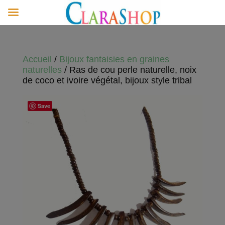
Accueil
/
Bijoux fantaisies en graines
naturelles
/ Ras de cou perle naturelle, noix
de coco et ivoire végétal, bijoux style tribal
Save