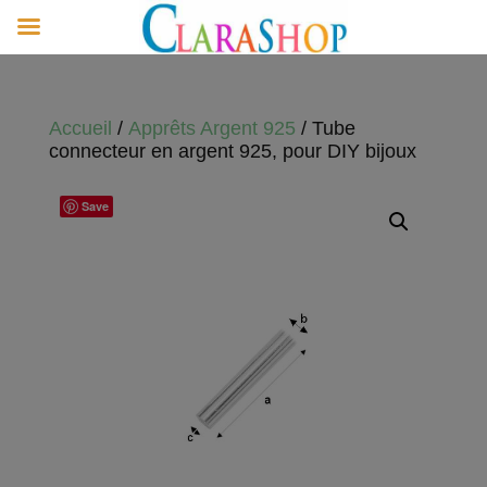
Accueil
/
Apprêts Argent 925
/ Tube
connecteur en argent 925, pour DIY bijoux
Save