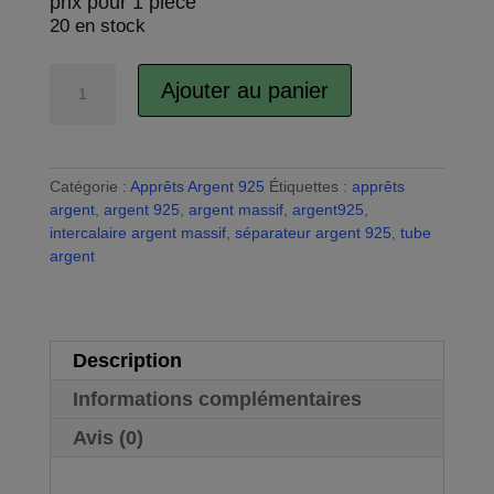
prix pour 1 pièce
20 en stock
quantité
Ajouter au panier
de
A
Tube
l
connecteur
t
en
e
Catégorie :
Apprêts Argent 925
Étiquettes :
apprêts
argent
r
argent
,
argent 925
,
argent massif
,
argent925
,
925,
n
intercalaire argent massif
,
séparateur argent 925
,
tube
pour
a
argent
DIY
t
bijoux
i
v
e
Description
:
Informations complémentaires
Avis (0)