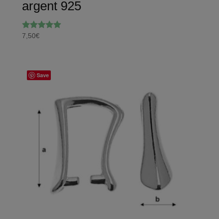
argent 925
7,50
€
Note
5.00
sur 5
Save