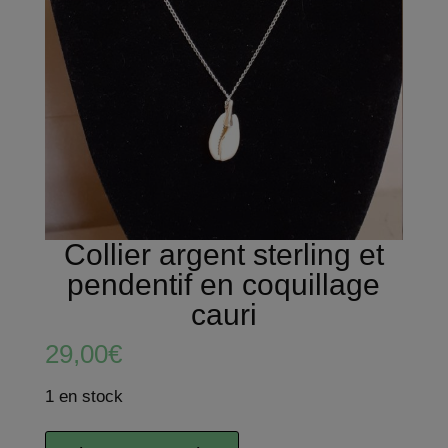
Collier argent sterling et
pendentif en coquillage
cauri
29,00
€
1 en stock
quantité