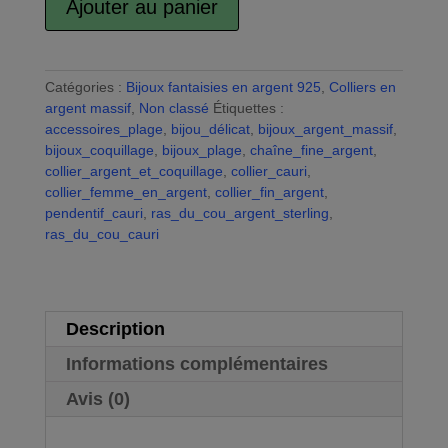
Ajouter au panier
de
A
Collier
l
argent
t
sterling
Catégories :
Bijoux fantaisies en argent 925
e
,
Colliers en
et
argent massif
,
Non classé
Étiquettes :
r
pendentif
accessoires_plage
,
bijou_délicat
n
,
bijoux_argent_massif
,
en
bijoux_coquillage
,
bijoux_plage
a
,
chaîne_fine_argent
,
coquillage
collier_argent_et_coquillage
,
collier_cauri
t
,
cauri
collier_femme_en_argent
,
collier_fin_argent
i
,
pendentif_cauri
,
ras_du_cou_argent_sterling
v
,
ras_du_cou_cauri
e
:
Description
Informations complémentaires
Avis (0)