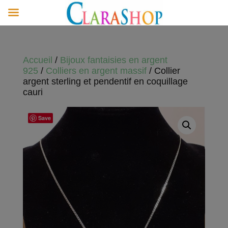
Accueil
/
Bijoux fantaisies en argent
925
/
Colliers en argent massif
/ Collier
argent sterling et pendentif en coquillage
cauri
Save