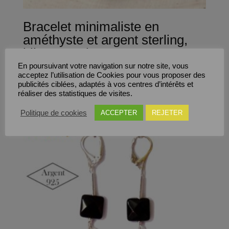
Bracelet minimaliste en
améthyste et argent sterling,
bijoux en pierre gemme et
argent massif pour femme
En poursuivant votre navigation sur notre site, vous
acceptez l’utilisation de Cookies pour vous proposer des
publicités ciblées, adaptés à vos centres d’intérêts et
25,00
€
réaliser des statistiques de visites.
Politique de cookies
ACCEPTER
REJETER
Save