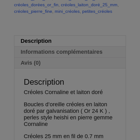
fin
créoles_dorées_or_fin
,
créoles_laiton_doré_25_mm
i
,
24
créoles_pierre_fine
,
mini_créoles
v
,
petites_créoles
K
e
:
Description
Informations complémentaires
Avis (0)
Description
Créoles Cornaline et laiton doré
Boucles d’oreille créoles en laiton
doré par galvanisation ( Or 24 K ) ,
perles style heishi en pierre gemme
Cornaline
Créoles 25 mm en fil de 0.7 mm