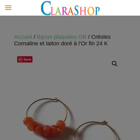
Accueil
/
Bijoux plaquées OR
/ Créoles
Cornaline et laiton doré à l’Or fin 24 K
Save