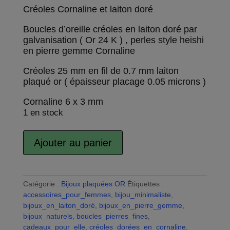
Créoles Cornaline et laiton doré
Boucles d’oreille créoles en laiton doré par
galvanisation ( Or 24 K ) , perles style heishi
en pierre gemme Cornaline
Créoles 25 mm en fil de 0.7 mm laiton
plaqué or ( épaisseur placage 0.05 microns )
Cornaline 6 x 3 mm
1 en stock
quantité
Ajouter au panier
de
A
Créoles
l
Cornaline
t
et
Catégorie :
Bijoux plaquées OR
e
Étiquettes :
laiton
accessoires_pour_femmes
,
bijou_minimaliste
r
,
doré
bijoux_en_laiton_doré
,
bijoux_en_pierre_gemme
n
,
à
bijoux_naturels
,
boucles_pierres_fines
a
,
l'Or
cadeaux_pour_elle
,
créoles_dorées_en_cornaline
t
,